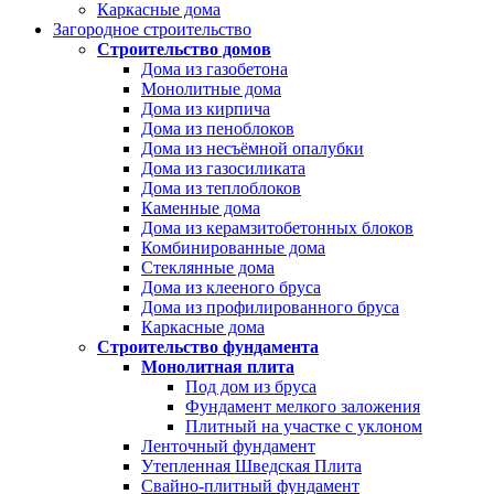
Каркасные дома
Загородное строительство
Строительство домов
Дома из газобетона
Монолитные дома
Дома из кирпича
Дома из пеноблоков
Дома из несъёмной опалубки
Дома из газосиликата
Дома из теплоблоков
Каменные дома
Дома из керамзитобетонных блоков
Комбинированные дома
Стеклянные дома
Дома из клееного бруса
Дома из профилированного бруса
Каркасные дома
Строительство фундамента
Монолитная плита
Под дом из бруса
Фундамент мелкого заложения
Плитный на участке с уклоном
Ленточный фундамент
Утепленная Шведская Плита
Свайно-плитный фундамент