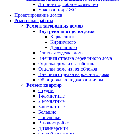
Личное подсобное хозяйство
Участки под ИЖС
Проектирование домов
Ремонтные работы
Ремонт загородных домов
Внутренняя отделка дома
Каркасного
Кирпичного
Деревянного
Элитная отделка дома
Внешняя отделка деревянного дома
Отделка дома из газобетона
Отделка дома из пеноблоков
Внешняя отделка каркасного дома
Облицовка коттеджа кирпичом
Ремонт квартир
Студии
1-комнатные
2-комнатные
3-комнатные
Большие
Панельные
В новостройке
Дизайнерский
Старой квартиры