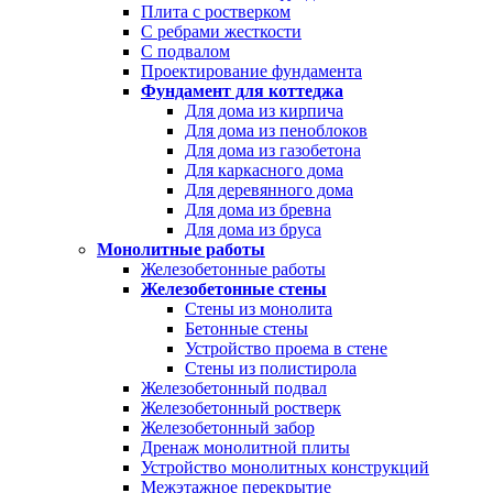
Плита с ростверком
С ребрами жесткости
С подвалом
Проектирование фундамента
Фундамент для коттеджа
Для дома из кирпича
Для дома из пеноблоков
Для дома из газобетона
Для каркасного дома
Для деревянного дома
Для дома из бревна
Для дома из бруса
Монолитные работы
Железобетонные работы
Железобетонные стены
Стены из монолита
Бетонные стены
Устройство проема в стене
Стены из полистирола
Железобетонный подвал
Железобетонный ростверк
Железобетонный забор
Дренаж монолитной плиты
Устройство монолитных конструкций
Межэтажное перекрытие