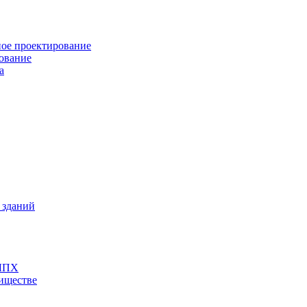
ное проектирование
рование
а
 зданий
 ЛПХ
риществе