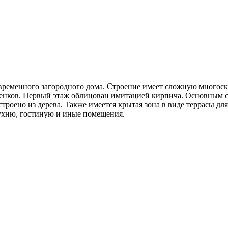
современного загородного дома. Строение имеет сложную много
нков. Первый этаж облицован имитацией кирпича. Основным ст
строено из дерева. Также имеется крытая зона в виде террасы д
кухню, гостиную и иные помещения.