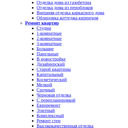
Отделка дома из газобетона
Отделка дома из пеноблоков
Внешняя отделка каркасного дома
Облицовка коттеджа кирпичом
Ремонт квартир
Студии
1-комнатные
2-комнатные
3-комнатные
Большие
Панельные
В новостройке
Дизайнерский
Старой квартиры
Капитальный
Косметический
Мелкий
Срочный
Черновая отделка
С перепланировкой
Евроремонт
Элитный
Комплексный
Ремонт стен
Высококачественная отделка