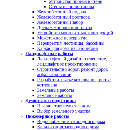
Устройство проема в стене
Стены из полистирола
Железобетонный подвал
Железобетонный ростверк
Железобетонный забор
Дренаж монолитной плиты
Устройство монолитных конструкций
Межэтажное перекрытие
Перекрытия, лестницы, бассейны
Каркас для дома из газобетона
Ландшафтные работы
Ландшафтный дизайн, озеленение,
ландшафтное проектирование
Строительство дорог, ремонт дорог,
асфальтирование
Разработка, рытье котлованов, рытье
котлована
Земельные работы
Земляные работы
Демонтаж и подготовка
Начало строительства дома
Выбор земельного участка
Инженерные работы
Водоснабжение загородного дома
Канализация загородного дома