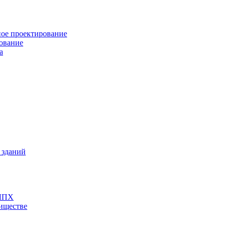
ное проектирование
рование
а
 зданий
 ЛПХ
риществе