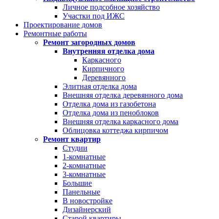
Личное подсобное хозяйство
Участки под ИЖС
Проектирование домов
Ремонтные работы
Ремонт загородных домов
Внутренняя отделка дома
Каркасного
Кирпичного
Деревянного
Элитная отделка дома
Внешняя отделка деревянного дома
Отделка дома из газобетона
Отделка дома из пеноблоков
Внешняя отделка каркасного дома
Облицовка коттеджа кирпичом
Ремонт квартир
Студии
1-комнатные
2-комнатные
3-комнатные
Большие
Панельные
В новостройке
Дизайнерский
Старой квартиры