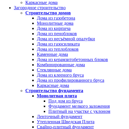
Каркасные дома
Загородное строительство
Строительство домов
Дома из газобетона
Монолитные дома
Дома из кирпича
Дома из пеноблоков
Дома из несъёмной опалубки
Дома из газосиликата
Дома из теплоблоков
Каменные дома
Дома из керамзитобетонных блоков
Комбинированные дома
Стеклянные дома
Дома из клееного бруса
Дома из профилированного бруса
Каркасные дома
Строительство фундамента
Монолитная плита
Под дом из бруса
Фундамент мелкого заложения
Плитный на участке с уклоном
Ленточный фундамент
Утепленная Шведская Плита
Свайно-плитный фундамент