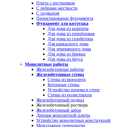
Плита с ростверком
С ребрами жесткости
С подвалом
Проектирование фундамента
Фундамент для коттеджа
Для дома из кирпича
Для дома из пеноблоков
Для дома из газобетона
Для каркасного дома
Для деревянного дома
Для дома из бревна
Для дома из бруса
Монолитные работы
Железобетонные работы
Железобетонные стены
Стены из монолита
Бетонные стены
Устройство проема в стене
Стены из полистирола
Железобетонный подвал
Железобетонный ростверк
Железобетонный забор
Дренаж монолитной плиты
Устройство монолитных конструкций
Межэтажное перекрытие