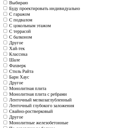
Выбираю
Буду проектировать индивидуально
С гаражом
С подвалом
С цокольным этажом
С террасой
С балконом
Другое
Хай-тек
Классика
Шале
Фахверк
Стиль Райта
Барн Хаус
Другое
Монолитная плита
Монолитная плита с ребрами
Ленточный мелкозаглубленный
Ленточный глубокого заложения
Свайно-ростверковый
Другое
Монолитные железобетонные