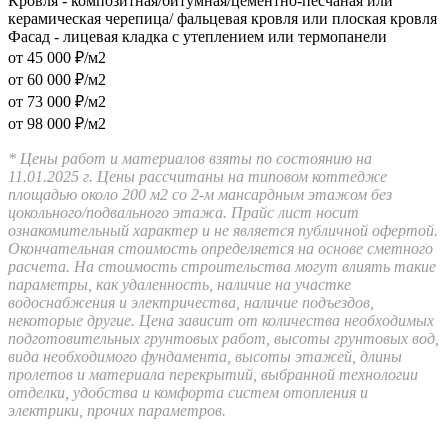
Кровля - композитная/битумная/цементно-песчаная или
керамическая черепица/ фальцевая кровля или плоская кровля
Фасад - лицевая кладка с утеплением или термопанели
от 45 000 ₽/м2
от 60 000 ₽/м2
от 73 000 ₽/м2
от 98 000 ₽/м2
* Цены работ и материалов взяты по состоянию на
11.01.2025 г. Цены рассчитаны на типовом коттедже
площадью около 200 м2 со 2-м мансардным этажом без
цокольного/подвального этажа. Прайс лист носит
ознакомительный характер и не является публичной офертой.
Окончательная стоимость определяется на основе сметного
расчета. На стоимость строительства могут влиять такие
параметры, как удаленность, наличие на участке
водоснабжения и электричества, наличие подъездов,
некоторые другие. Цена зависит от количества необходимых
подготовительных грунтовых работ, высоты грунтовых вод,
вида необходимого фундамента, высоты этажей, длины
пролетов и материала перекрытий, выбранной технологии
отделки, удобства и комфорта систем отопления и
электрики, прочих параметров.