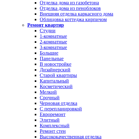
Отделка дома из газобетона
Отделка дома из пеноблоков
Внешняя отделка каркасного дома
Облицовка коттеджа кирпичом
Ремонт квартир
Студии
1-комнатные
2-комнатные
3-комнатные
Большие
Панельные
В новостройке
Дизайнерский
Старой квартиры
Капитальный
Косметический
Мелкий
Срочный
Черновая отделка
С перепланировкой
Евроремонт
Элитный
Комплексный
Ремонт стен
Высококачественная отделка