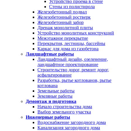
Устройство проема в стене
Стены из полистирола
Железобетонный подвал
Железобетонный ростверк
Железобетонный забор
Дренаж монолитной плиты
Устройство монолитных конструкций
Межэтажное перекрытие
Перекрытия, лестницы, бассейны
Каркас для дома из газобетона
Ландшафтные работы
Ландшафтный дизайн, озеленение,
ландшафтное проектирование
Строительство дорог, ремонт дорог,
асфальтирование
Разработка, рытье котлованов, рытье
котлована
Земельные работы
Земляные работы
Демонтаж и подготовка
Начало строительства дома
Выбор земельного участка
Инженерные работы
Водоснабжение загородного дома
Канализация загородного дома