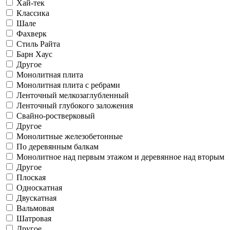
Хай-тек
Классика
Шале
Фахверк
Стиль Райта
Барн Хаус
Другое
Монолитная плита
Монолитная плита с ребрами
Ленточный мелкозаглубленный
Ленточный глубокого заложения
Свайно-ростверковый
Другое
Монолитные железобетонные
По деревянным балкам
Монолитное над первым этажом и деревянное над вторым
Другое
Плоская
Односкатная
Двускатная
Вальмовая
Шатровая
Другое