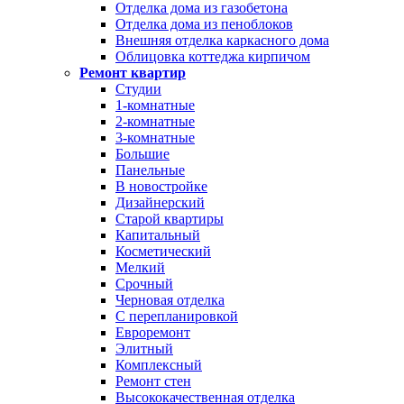
Отделка дома из газобетона
Отделка дома из пеноблоков
Внешняя отделка каркасного дома
Облицовка коттеджа кирпичом
Ремонт квартир
Студии
1-комнатные
2-комнатные
3-комнатные
Большие
Панельные
В новостройке
Дизайнерский
Старой квартиры
Капитальный
Косметический
Мелкий
Срочный
Черновая отделка
С перепланировкой
Евроремонт
Элитный
Комплексный
Ремонт стен
Высококачественная отделка