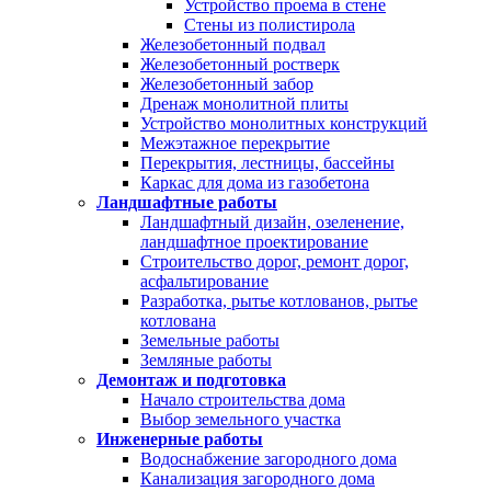
Устройство проема в стене
Стены из полистирола
Железобетонный подвал
Железобетонный ростверк
Железобетонный забор
Дренаж монолитной плиты
Устройство монолитных конструкций
Межэтажное перекрытие
Перекрытия, лестницы, бассейны
Каркас для дома из газобетона
Ландшафтные работы
Ландшафтный дизайн, озеленение,
ландшафтное проектирование
Строительство дорог, ремонт дорог,
асфальтирование
Разработка, рытье котлованов, рытье
котлована
Земельные работы
Земляные работы
Демонтаж и подготовка
Начало строительства дома
Выбор земельного участка
Инженерные работы
Водоснабжение загородного дома
Канализация загородного дома