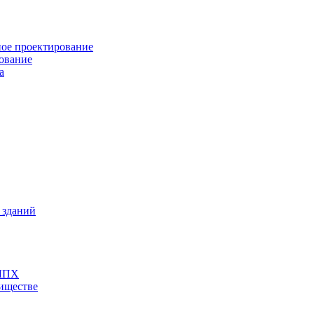
ное проектирование
рование
а
 зданий
 ЛПХ
риществе