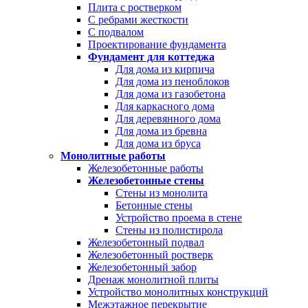
Плита с ростверком
С ребрами жесткости
С подвалом
Проектирование фундамента
Фундамент для коттеджа
Для дома из кирпича
Для дома из пеноблоков
Для дома из газобетона
Для каркасного дома
Для деревянного дома
Для дома из бревна
Для дома из бруса
Монолитные работы
Железобетонные работы
Железобетонные стены
Стены из монолита
Бетонные стены
Устройство проема в стене
Стены из полистирола
Железобетонный подвал
Железобетонный ростверк
Железобетонный забор
Дренаж монолитной плиты
Устройство монолитных конструкций
Межэтажное перекрытие