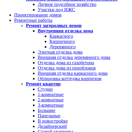
Личное подсобное хозяйство
Участки под ИЖС
Проектирование домов
Ремонтные работы
Ремонт загородных домов
Внутренняя отделка дома
Каркасного
Кирпичного
Деревянного
Элитная отделка дома
Внешняя отделка деревянного дома
Отделка дома из газобетона
Отделка дома из пеноблоков
Внешняя отделка каркасного дома
Облицовка коттеджа кирпичом
Ремонт квартир
Студии
1-комнатные
2-комнатные
3-комнатные
Большие
Панельные
В новостройке
Дизайнерский
Старой квартиры