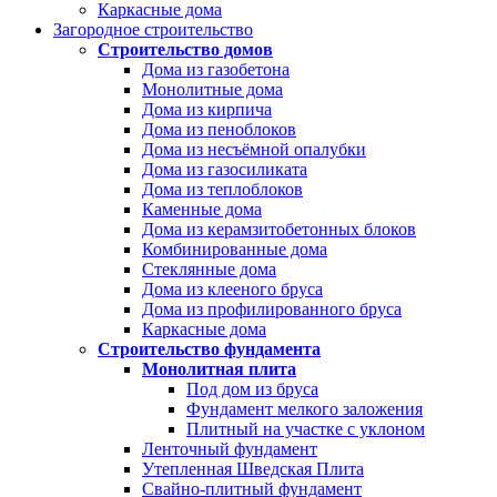
Каркасные дома
Загородное строительство
Строительство домов
Дома из газобетона
Монолитные дома
Дома из кирпича
Дома из пеноблоков
Дома из несъёмной опалубки
Дома из газосиликата
Дома из теплоблоков
Каменные дома
Дома из керамзитобетонных блоков
Комбинированные дома
Стеклянные дома
Дома из клееного бруса
Дома из профилированного бруса
Каркасные дома
Строительство фундамента
Монолитная плита
Под дом из бруса
Фундамент мелкого заложения
Плитный на участке с уклоном
Ленточный фундамент
Утепленная Шведская Плита
Свайно-плитный фундамент