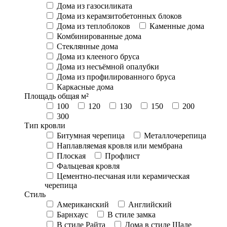
Дома из газосиликата
Дома из керамзитобетонных блоков
Дома из теплоблоков
Каменные дома
Комбинированные дома
Стеклянные дома
Дома из клееного бруса
Дома из несъёмной опалубки
Дома из профилированного бруса
Каркасные дома
Площадь общая м²
100
120
130
150
200
300
Тип кровли
Битумная черепица
Металлочерепица
Наплавляемая кровля или мембрана
Плоская
Профлист
Фальцевая кровля
Цементно-песчаная или керамическая
черепица
Стиль
Американский
Английский
Барнхаус
В стиле замка
В стиле Райта
Дома в стиле Шале