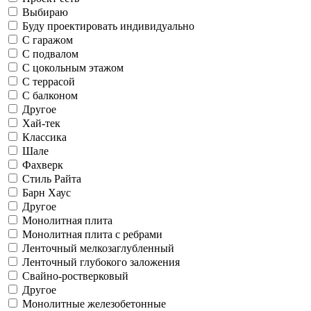
Выбираю
Буду проектировать индивидуально
С гаражом
С подвалом
С цокольным этажом
С террасой
С балконом
Другое
Хай-тек
Классика
Шале
Фахверк
Стиль Райта
Барн Хаус
Другое
Монолитная плита
Монолитная плита с ребрами
Ленточный мелкозаглубленный
Ленточный глубокого заложения
Свайно-ростверковый
Другое
Монолитные железобетонные