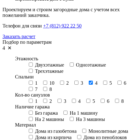
Проектируем и строим загородные дома с учетом всех
пожеланий заказчика.
Телефон для связи
+7 (812) 922 22 50
Заказать расчет
Подбор по параметрам
4 ✕
Этажность
Двухэтажные
Одноэтажные
Трехэтажные
Спальни
1
10
2
3
4
5
6
7
8
Кол-во санузлов
1
2
3
4
5
6
8
Наличие гаража
Без гаража
На 1 машину
На 2 машины
На 3 машины
Материал
Дома из газобетона
Монолитные дома
Дома из кирпича
Дома из пеноблоков