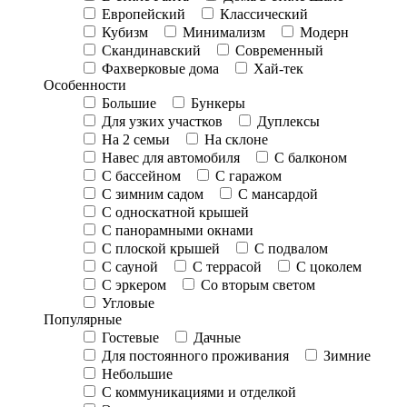
Европейский
Классический
Кубизм
Минимализм
Модерн
Скандинавский
Современный
Фахверковые дома
Хай-тек
Особенности
Большие
Бункеры
Для узких участков
Дуплексы
На 2 семьи
На склоне
Навес для автомобиля
С балконом
С бассейном
С гаражом
С зимним садом
С мансардой
С односкатной крышей
С панорамными окнами
С плоской крышей
С подвалом
С сауной
С террасой
С цоколем
С эркером
Со вторым светом
Угловые
Популярные
Гостевые
Дачные
Для постоянного проживания
Зимние
Небольшие
С коммуникациями и отделкой